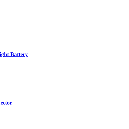
ght Battery
ector