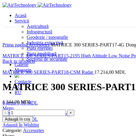
Acasă
Servicii
Agricultură
Infrastructură
Geodezie / topografie
Industria extractivă
Prima pagină
Accesories
MATRICE 300 SERIES-PART17-4G Dong
Piața energiei
Piața imobiliară
MATRICE 300 SERIES-PART15-2195 High Altitude Low Noise Pro
Sectorul de securitate
Back to products
Galerie
Magazin
MATRICE 300 SERIES-PART18-CSM Radar
17.214,00
MDL
Contacte
MATRICE 300 SERIES-PART1
RO
RU
1.344,00
MDL
0
items
0,00
MDL
Menu
Cantitate
MATRICE
0
items
0,00
MDL
Adaugă în coș
300
Adaugă în Wishlist
SERIES-
Categorie:
Accesories
PART17-
Share: