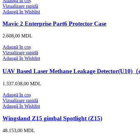
Adaugă în coș
Vizualizare rapidă
Adaugă în Wishlist
Mavic 2 Enterprise Part6 Protector Case
2.608,00
MDL
Adaugă în coș
Vizualizare rapidă
Adaugă în Wishlist
UAV Based Laser Methane Leakage Detector(U10)（o
1.337.038,00
MDL
Adaugă în coș
Vizualizare rapidă
Adaugă în Wishlist
Wingsland Z15 gimbal Spotlight (Z15)
48.153,00
MDL