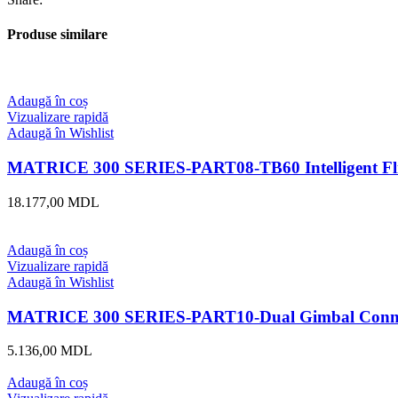
4G
Dongle
Produse similare
ZTE
MF833V
Adaugă în coș
Vizualizare rapidă
Adaugă în Wishlist
MATRICE 300 SERIES-PART08-TB60 Intelligent Fli
18.177,00
MDL
Adaugă în coș
Vizualizare rapidă
Adaugă în Wishlist
MATRICE 300 SERIES-PART10-Dual Gimbal Conn
5.136,00
MDL
Adaugă în coș