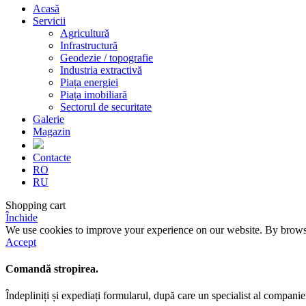
Acasă
Servicii
Agricultură
Infrastructură
Geodezie / topografie
Industria extractivă
Piața energiei
Piața imobiliară
Sectorul de securitate
Galerie
Magazin
Contacte
RO
RU
Shopping cart
Închide
We use cookies to improve your experience on our website. By browsin
Accept
Comandă stropirea.
Îndepliniți și expediați formularul, după care un specialist al compan