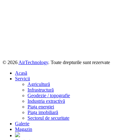
© 2026
AirTechnology
. Toate drepturile sunt rezervate
Acasă
Servicii
Agricultură
Infrastructură
Geodezie / topografie
Industria extractivă
Piața energiei
Piața imobiliară
Sectorul de securitate
Galerie
Magazin