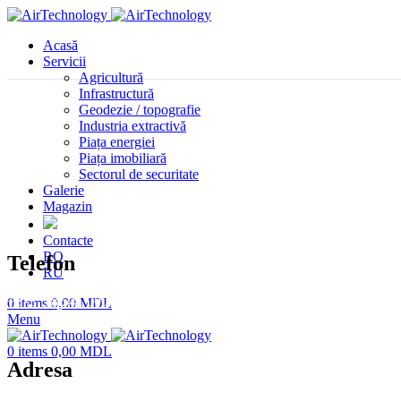
Acasă
Servicii
Agricultură
Infrastructură
Geodezie / topografie
Industria extractivă
Piața energiei
Piața imobiliară
Sectorul de securitate
Galerie
Magazin
Contacte
RO
Telefon
RU
+373 78 541 000
0
items
0,00
MDL
Menu
0
items
0,00
MDL
Adresa