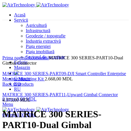
Acasă
Servicii
Agricultură
Infrastructură
Geodezie / topografie
Industria extractivă
Piața energiei
Piața imobiliară
Sectorul de securitate
Prima pagină
Accesories
MATRICE 300 SERIES-PART10-Dual
Galerie
Gimbal Connector
Magazin
MATRICE 300 SERIES-PART09-DJI Smart Controller Enterprise
Contacte
Monitor Mounting Kit
2.668,00
MDL
RO
Back to products
RU
MATRICE 300 SERIES-PART11-Upward Gimbal Connector
0
items
0,00
MDL
4.373,00
MDL
Menu
MATRICE 300 SERIES-
0
items
0,00
MDL
PART10-Dual Gimbal