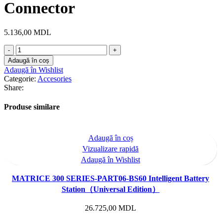
Connector
5.136,00
MDL
Cantitate
MATRICE
Adaugă în coș
300
Adaugă în Wishlist
SERIES-
Categorie:
Accesories
PART10-
Share:
Dual
Gimbal
Produse similare
Connector
Adaugă în coș
Vizualizare rapidă
Adaugă în Wishlist
MATRICE 300 SERIES-PART06-BS60 Intelligent Battery
Station（Universal Edition）
26.725,00
MDL